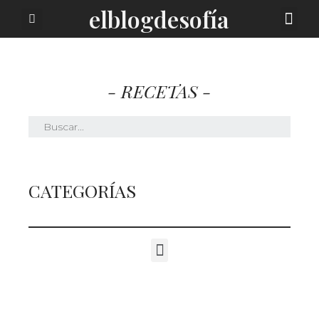
elblogdesofía
SOBRE MI
- RECETAS -
CATEGORÍAS