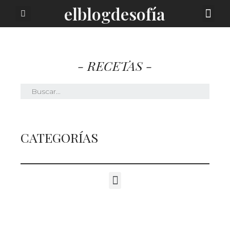
elblogdesofía
SOBRE MI
- RECETAS -
CATEGORÍAS