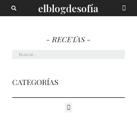
elblogdesofía
SOBRE MI
- RECETAS -
CATEGORÍAS