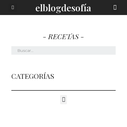
elblogdesofía
SOBRE MI
- RECETAS -
CATEGORÍAS