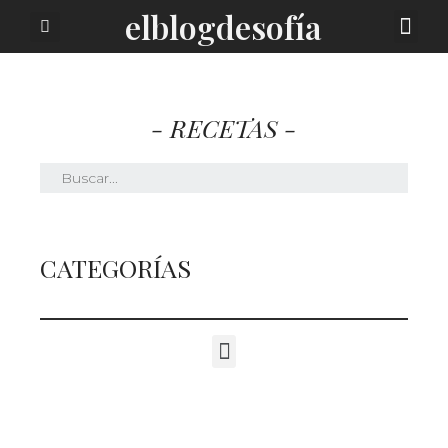
elblogdesofía
SOBRE MI
- RECETAS -
CATEGORÍAS