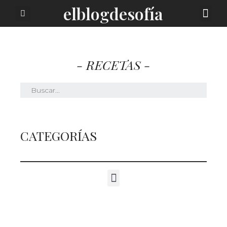
elblogdesofía
SOBRE MI
- RECETAS -
CATEGORÍAS