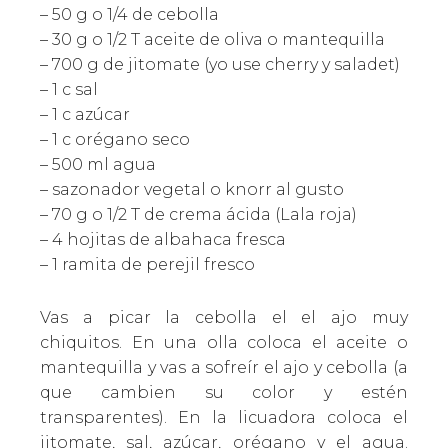
– 50 g o 1/4 de cebolla
– 30 g o 1/2 T aceite de oliva o mantequilla
– 700 g de jitomate (yo use cherry y saladet)
– 1 c sal
– 1 c azúcar
– 1 c orégano seco
– 500 ml agua
– sazonador vegetal o knorr al gusto
– 70 g o 1/2 T de crema ácida (Lala roja)
– 4 hojitas de albahaca fresca
– 1 ramita de perejil fresco
Vas a picar la cebolla el el ajo muy
chiquitos. En una olla coloca el aceite o
mantequilla y vas a sofreír el ajo y cebolla (a
que cambien su color y estén
transparentes). En la licuadora coloca el
jitomate, sal, azúcar, orégano y el agua.