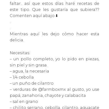
faltar.. así que estos días haré recetas de
este tipo. Que les gustaría que subiera??
Comenten aquí abajo ⬇️
.
.
Mientras aquí les dejo cómo hacer esta
delicia.
Necesitas:
– un pollo completo, yo lo pido en piezas,
sin piel y sin grasa.
– agua, la necesaria
– 1/4 cebolla
– un puño de cilantro
– verduras de
@farmboxmx
al gusto, yo use
papá, zanahoria, chayote y calabacita
– sal en grano
– chilito serrano, cebolla, cilantro, aguacate