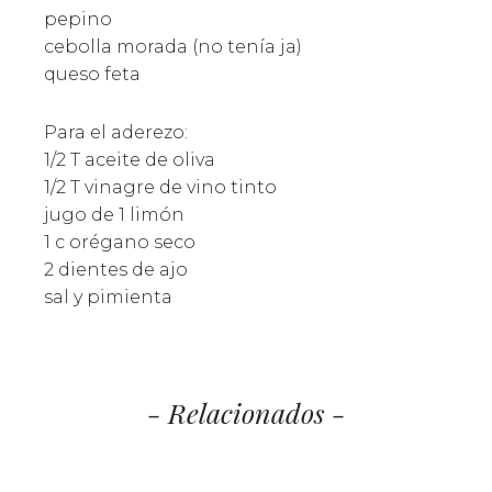
pepino
cebolla morada (no tenía ja)
queso feta
Para el aderezo:
1/2 T aceite de oliva
1/2 T vinagre de vino tinto
jugo de 1 limón
1 c orégano seco
2 dientes de ajo
sal y pimienta
- Relacionados -