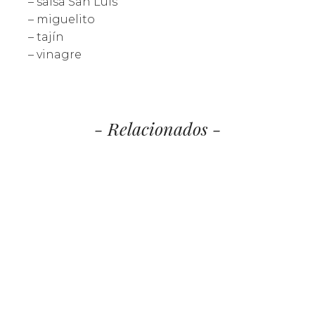
– salsa San Luis
– miguelito
– tajín
– vinagre
- Relacionados -