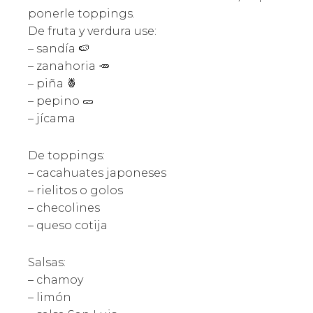
ponerle toppings.
De fruta y verdura use:
– sandía 🍉
– zanahoria 🥕
– piña 🍍
– pepino 🥒
– jícama
De toppings:
– cacahuates japoneses
– rielitos o golos
– checolines
– queso cotija
Salsas:
– chamoy
– limón