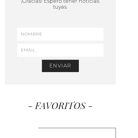
¡Gracias! Espero tener noticias
tuyas.
ENVIAR
- FAVORITOS -