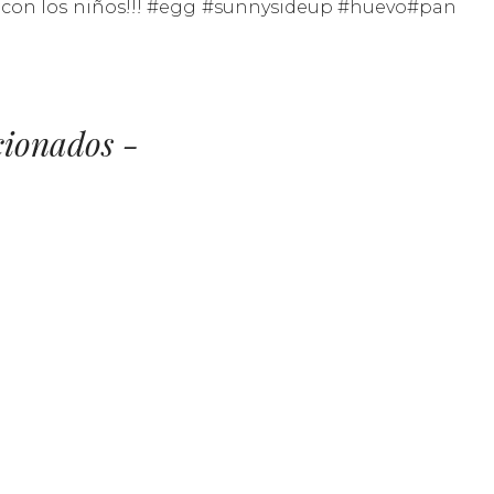
con los niños!!!
#egg
#sunnysideup
#huevo
#pan
cionados -