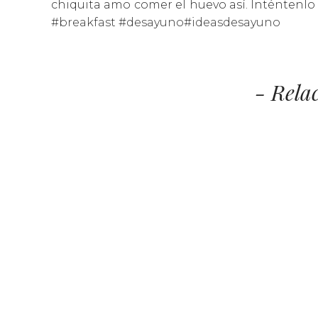
chiquita amo comer el huevo así. Inténtenlo 
#breakfast
#desayuno
#ideasdesayuno
- Rela