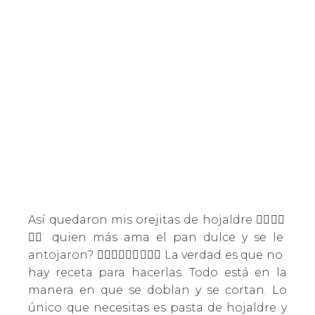
Así quedaron mis orejitas de hojaldre 👂🏼👂🏼
👂🏼 quien más ama el pan dulce y se le
antojaron? 🙋🏼‍♀️🙋🏼‍♀️🙋🏼‍♀️ La verdad es que no
hay receta para hacerlas. Todo está en la
manera en que se doblan y se cortan. Lo
único que necesitas es pasta de hojaldre y