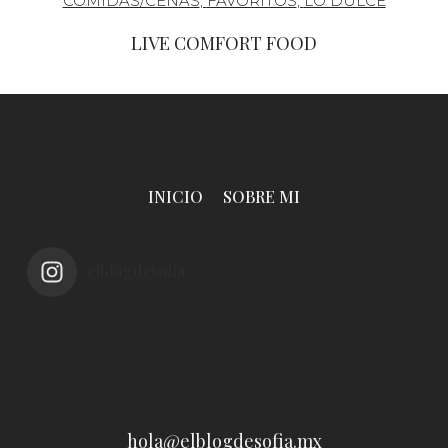
COMIDAS/CENAS
,
FAVORITOS
,
LO DULCE
LIVE COMFORT FOOD
INICIO
SOBRE MI
elblogdesofia
hola@elblogdesofia.mx