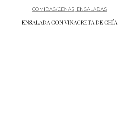
COMIDAS/CENAS
,
ENSALADAS
ENSALADA CON VINAGRETA DE CHÍA