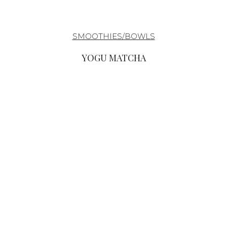
SMOOTHIES/BOWLS
YOGU MATCHA