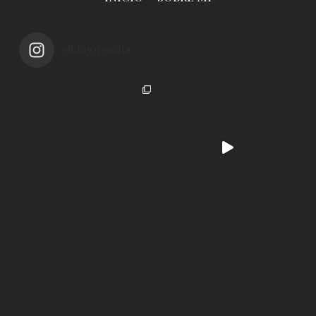
elblogdesofia