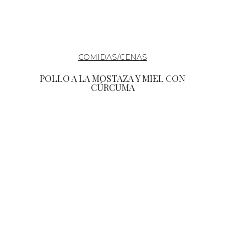
COMIDAS/CENAS
POLLO A LA MOSTAZA Y MIEL CON
CÚRCUMA