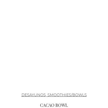
DESAYUNOS
,
SMOOTHIES/BOWLS
CACAO BOWL