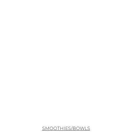
SMOOTHIES/BOWLS