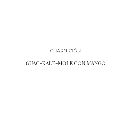
GUARNICIÓN
GUAC-KALE-MOLE CON MANGO